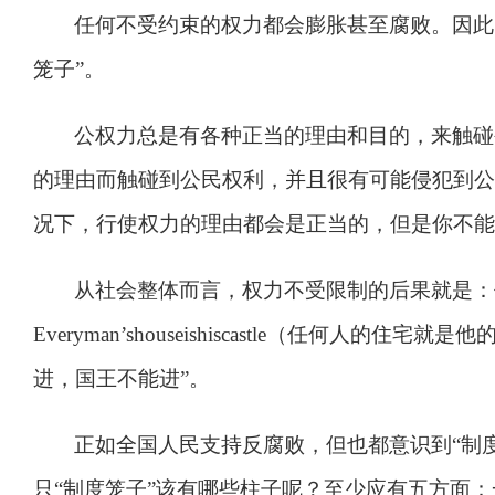
任何不受约束的权力都会膨胀甚至腐败。因此
笼子
”
。
公权力总是有各种正当的理由和目的，来触碰
的理由而触碰到公民权利，并且很有可能侵犯到公
况下，行使权力的理由都会是正当的，但是你不能
从社会整体而言，权力不受限制的后果就是：
Every
man’s
house
is
his
castle
（任何人的住宅就是他
进，国王不能进
”
。
正如全国人民支持反腐败，但也都意识到
“
制
只
“
制度笼子
”
该有哪些柱子呢？至少应有五方面：